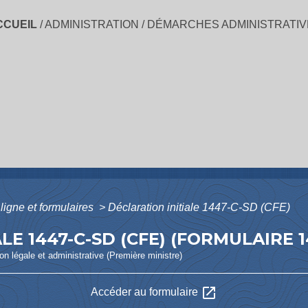
CCUEIL
/
ADMINISTRATION
/
DÉMARCHES ADMINISTRATIV
ligne et formulaires
>
Déclaration initiale 1447-C-SD (CFE)
E 1447-C-SD (CFE) (FORMULAIRE 1
ion légale et administrative (Première ministre)
open_in_new
Accéder au formulaire