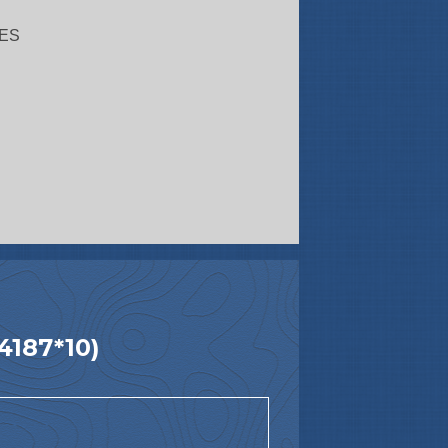
ES
4187*10)