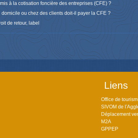
mis à la cotisation foncière des entreprises (CFE) ?
domicile ou chez des clients doit-il payer la CFE ?
oit de retour, label
Liens
Office de touris
SIVOM de l'Aggl
Déplacement vers
M2A
GPPEP