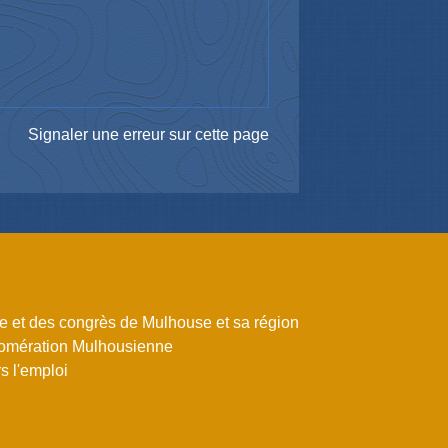
Signaler une erreur sur cette page
me et des congrès de Mulhouse et sa région
omération Mulhousienne
 l'emploi