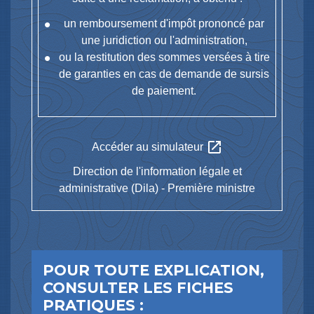
un remboursement d'impôt prononcé par
une juridiction ou l'administration,
ou la restitution des sommes versées à tire
de garanties en cas de demande de sursis
de paiement.
open_in_new
Accéder au simulateur
Direction de l'information légale et
administrative (Dila) - Première ministre
POUR TOUTE EXPLICATION,
CONSULTER LES FICHES
PRATIQUES :