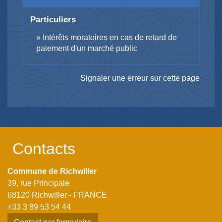
Particuliers
Intérêts moratoires en cas de retard de
paiement d'un marché public
Signaler une erreur sur cette page
Contacts
Commune de Richwiller
39, rue Principale
68120 Richwiller - FRANCE
+33 3 89 53 54 44