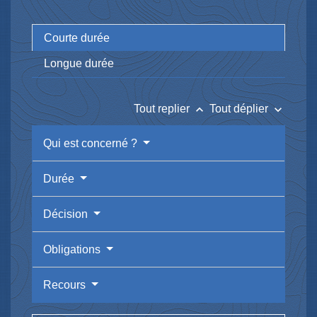
Courte durée
Longue durée
keyboard_arrow_up
keyboard_arrow_down
Tout replier
Tout déplier
Qui est concerné ?
Durée
Décision
Obligations
Recours