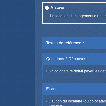
À savoir
info
La location d'un logement à un u
Textes de référence
Questions ? Réponses !
Un colocataire doit-il payer les d
Et aussi
Caution du locataire (ou colocatai