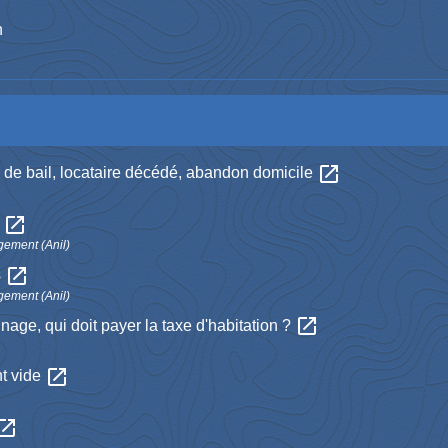
n
open_in_new
n de bail, locataire décédé, abandon domicile
open_in_new
e
ogement (Anil)
open_in_new
s
ogement (Anil)
open_in_new
nage, qui doit payer la taxe d'habitation ?
open_in_new
nt vide
en_in_new