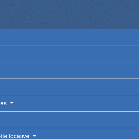
ves
tte locative