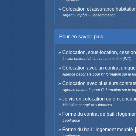
Logement
Colocation et assurance habitatio
Argent - Impôts - Consommation
Pour en savoir plus
Colocation, sous-location, cessio
Institut national de la consommation (INC)
Colocation avec un contrat uniqu
Agence nationale pour l'information sur le l
Colocation avec plusieurs contrat
Agence nationale pour l'information sur le l
Je vis en colocation ou en concubi
Ministère chargé des finances
Forme du contrat de bail : logeme
Legifrance
op
Forme du bail : logement meublé
Legifrance