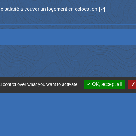
open_in_new
ne salarié à trouver un logement en colocation
 control over what you want to activate
OK, accept all
Liens