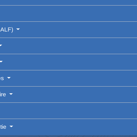
, ALF)
res
ire
ntie