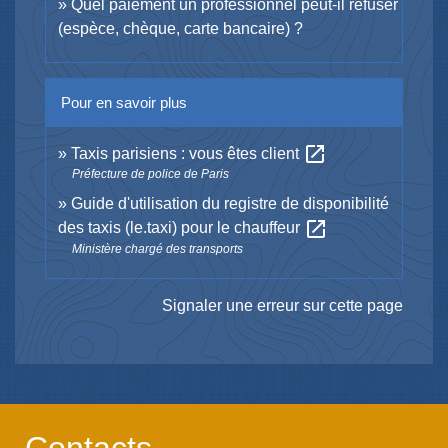
Quel paiement un professionnel peut-il refuser
(espèce, chèque, carte bancaire) ?
Pour en savoir plus
open_in_new
Taxis parisiens : vous êtes client
Préfecture de police de Paris
Guide d'utilisation du registre de disponibilité
open_in_new
des taxis (le.taxi) pour le chauffeur
Ministère chargé des transports
Signaler une erreur sur cette page