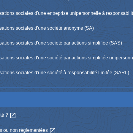
otisations sociales d'une entreprise unipersonnelle à responsabil
otisations sociales d'une société anonyme (SA)
otisations sociales d'une société par actions simplifiée (SAS)
otisations sociales d'une société par actions simplifiée uniperso
otisations sociales d'une société à responsabilité limitée (SARL)
open_in_new
nté ?
open_in_new
es ou non réglementées