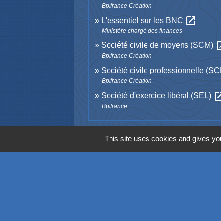
Bpifrance Création
open_in_new
L'essentiel sur les BNC
Ministère chargé des finances
open_
Société civile de moyens (SCM)
Bpifrance Création
Société civile professionnelle (S
Bpifrance Création
open_in
Société d'exercice libéral (SEL)
Bpifrance
This site uses cookies and gives you
Contacts