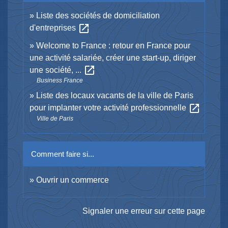
Liste des sociétés de domiciliation
open_in_new
d'entreprises
Welcome to France : retour en France pour
une activité salariée, créer une start-up, diriger
open_in_new
une société, ...
Business France
Liste des locaux vacants de la ville de Paris
open_in_new
pour implanter votre activité professionnelle
Ville de Paris
Comment faire si...
Ouvrir un commerce
Signaler une erreur sur cette page