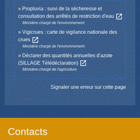
Propluvia : suivi de la sécheresse et
open_in_new
consultation des arrêtés de restriction d'eau
Ministère chargé de l'environnement
Vigicrues : carte de vigilance nationale des
open_in_new
crues
Ministère chargé de l'environnement
Déclarer des quantités annuelles d'azote
open_in_new
(SILLAGE Télédéclaration)
Ministère chargé de l'agriculture
Signaler une erreur sur cette page
Contacts