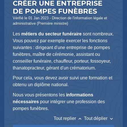
CRÉER UNE ENTREPRISE
DE POMPES FUNÈBRES
Vérifié le 01 Jan 2023 - Direction de l'information légale et
administrative (Première ministre)
Les
métiers du secteur funéraire
sont nombreux.
Vous pouvez par exemple exercer les fonctions
suivantes : dirigeant d'une entreprise de pompes
funèbres, maître de cérémonie, assistant ou
conseiller funéraire, chauffeur, porteur, fossoyeur,
thanatopracteur, gérant d'un crématorium.
Pour cela, vous devez avoir suivi une formation et
obtenu un diplôme national.
Nous vous présentons les
informations
nécessaires
pour intégrer une profession des
pompes funèbres.
keyboard_arrow_up
keyboard_arrow_down
Tout replier
Tout déplier