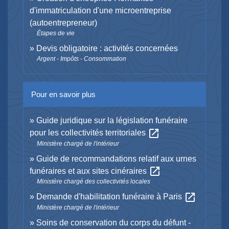
d'immatriculation d'une microentreprise
(autoentrepreneur)
Étapes de vie
Devis obligatoire : activités concernées
Argent - Impôts - Consommation
Pour en savoir plus
Guide juridique sur la législation funéraire
open_in_new
pour les collectivités territoriales
Ministère chargé de l'intérieur
Guide de recommandations relatif aux urnes
open_in_new
funéraires et aux sites cinéraires
Ministère chargé des collectivités locales
open_in_new
Demande d'habilitation funéraire à Paris
Ministère chargé de l'intérieur
Soins de conservation du corps du défunt -