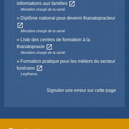
open_in_new
informations aux familles
Ministère chargé de la santé
Diplôme national pour devenir thanatopracteur
open_in_new
Ministère chargé de la santé
Liste des centres de formation à la
open_in_new
thanatopraxie
Ministère chargé de la santé
Formation pratique pour les métiers du secteur
open_in_new
funéraire
Legifrance
Signaler une erreur sur cette page