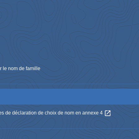
 le nom de famille
open_in_new
les de déclaration de choix de nom en annexe 4