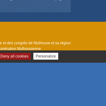
me et des congrès de Mulhouse et sa région
omération Mulhousienne
 l'emploi
Deny all cookies
Personalize