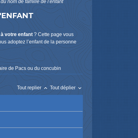
 du nom de famille de l'enfant
L'ENFANT
à votre enfant
? Cette page vous
vous adoptez l’enfant de la personne
naire de Pacs ou du concubin
keyboard_arrow_up
keyboard_arrow_down
Tout replier
Tout déplier