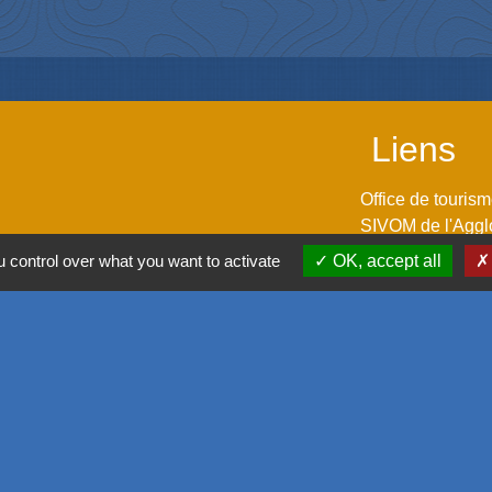
Liens
Office de touris
SIVOM de l'Aggl
Déplacement vers
 control over what you want to activate
OK, accept all
M2A
GPPEP